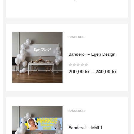
BANDEROLL
Banderoll – Egen Design
0
out of 5
200,00
kr
–
240,00
kr
BANDEROLL
Banderoll – Mall 1