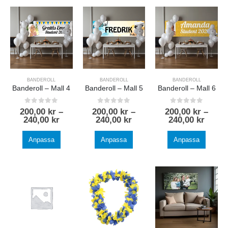
BANDEROLL
BANDEROLL
BANDEROLL
Banderoll – Mall 4
Banderoll – Mall 5
Banderoll – Mall 6
0
out of 5
0
out of 5
0
out of 5
200,00
kr
–
200,00
kr
–
200,00
kr
–
240,00
kr
240,00
kr
240,00
kr
Anpassa
Anpassa
Anpassa