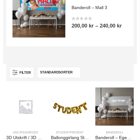
Banderoll – Mall 3
0
out of 5
200,00
kr
–
240,00
kr
FILTER
UNCATEGORIZED
STUDENTPRESENT
BANDEROLL
3D Utskrift / 3D Print
Ballonggirlang Studenten
Banderoll – Egen Design