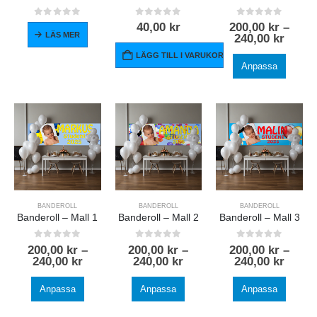
0
out of 5
0
out of 5
0
out of 5
40,00
kr
200,00
kr
–
LÄS MER
240,00
kr
LÄGG TILL I VARUKORG
Anpassa
BANDEROLL
BANDEROLL
BANDEROLL
Banderoll – Mall 1
Banderoll – Mall 2
Banderoll – Mall 3
0
out of 5
0
out of 5
0
out of 5
200,00
kr
–
200,00
kr
–
200,00
kr
–
240,00
kr
240,00
kr
240,00
kr
Anpassa
Anpassa
Anpassa