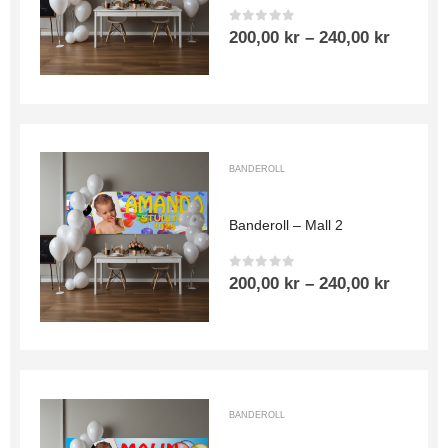
0
out of 5
200,00
kr
–
240,00
kr
BANDEROLL
Banderoll – Mall 2
0
out of 5
200,00
kr
–
240,00
kr
BANDEROLL