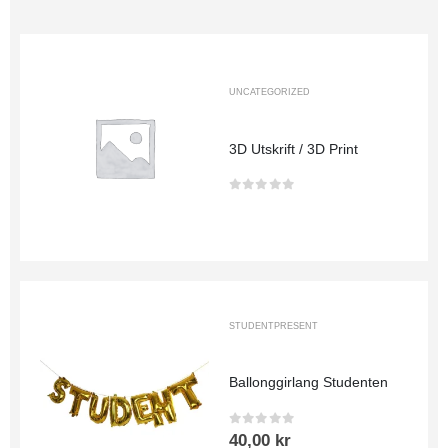
UNCATEGORIZED
3D Utskrift / 3D Print
0
out of 5
STUDENTPRESENT
Ballonggirlang Studenten
0
out of 5
40,00
kr